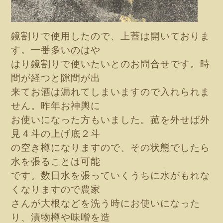
鏡割りで使用した
ので、
上蓋は開いておりま
す。一番多いのはや
はり
鏡割りで使いたいとのお問合せ
です。時
間が経つと隙間が出
来て
お酒は漏れてしまいますので
入れられま
せん。昨年お神輿に
お使
いになった方もいました。菰を外せば外
見４斗の上げ底２斗
の空
き樽
になりますので、その状態でしたら
水を張ることは可能
です。
数日水を張っていくうちに水がもれな
くなりますので農家
さんが
大根などを洗う時にお使いになった
り、漬物樽や味噌
を造