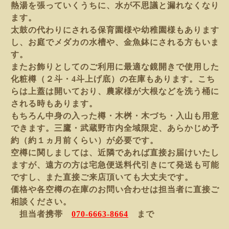
熱湯を張っていくうちに、水が不思議と漏れなくなり
ます。
太鼓の代わりにされる保育園様や幼稚園様もあります
し、お庭でメダカの水槽や、金魚鉢にされる方もいま
す。
またお飾りとしてのご利用に最適な鏡開きで使用した
化粧樽（２斗・4斗上げ底）の在庫もあります。こち
らは上蓋は開いており、農家様が大根などを洗う桶に
される時もあります。
もちろん中身の入った樽・木桝・木づち・入山も用意
できます。三鷹・武蔵野市内全域限定、あらかじめ予
約（約１ヵ月前くらい）が必要です。
空樽に関しましては、近隣であれば直接お届けいたし
ますが、遠方の方は宅急便送料代引きにて発送も可能
ですし、また直接ご来店頂いても大丈夫です。
価格や各空樽の在庫のお問い合わせは担当者に直接ご
相談ください。
担当者携帯
070-6663-8664
まで