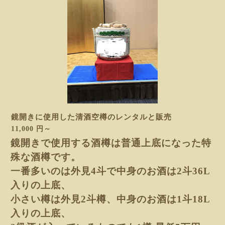
鏡開きに使用した清酒空樽のレンタルと販売
11,000 円～
鏡開きで使用する酒樽は
普通上底になった特
殊な酒樽
です。
一番多いのは外見4斗で中身のお酒は2斗36L
入り
の上底、
小さい樽は外見2斗樽、
中身のお酒は1斗18L
入りの上底、