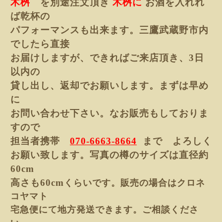
木桝
を別途注文頂き
木桝に
お酒を入れれ
ば乾杯の
パフォーマンスも出来ます。
三鷹武蔵野市内
でしたら直接
お届けしますが、できれば
ご来店頂き、3日
以内の
貸し出し、返却でお願いします。まずは早め
に
お問い合わせ
下さい。なお販売もしておりま
すので
担当者携帯
070-6663-8664
まで よろしく
お願い致します。写真の樽のサイズは直径約
60cm
高さも60cm
くらいです。販売の場合はクロネ
コヤマト
宅急便にて地方発送できます。ご相談くださ