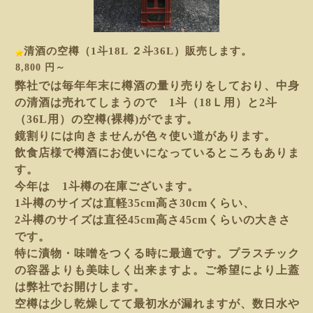
清酒の空樽（1斗18L ２斗36L）販売します。
8,800 円～
弊社では毎年年末に樽酒の量り売りをしており、中身
の清酒は売れてしまうので 1斗（18Ｌ用）と2斗
（36L用）の空樽(裸樽)がでます。
鏡割りには向きませんが色々使い道があります。
飲食店様で樽酒にお使いになっているところもありま
す。
今年は 1斗樽の在庫ございます。
1斗樽のサイズは直軽35cm高さ30cmくらい、
2斗樽のサイズは直径45cm高さ45cmくらいの大きさ
です。
特に漬物・味噌をつくる時に最適です。プラスチック
の容器よりも美味しく出来ますよ。ご希望により上蓋
は弊社でお開けします。
空樽は少し乾燥してて最初水が漏れますが、数日水や