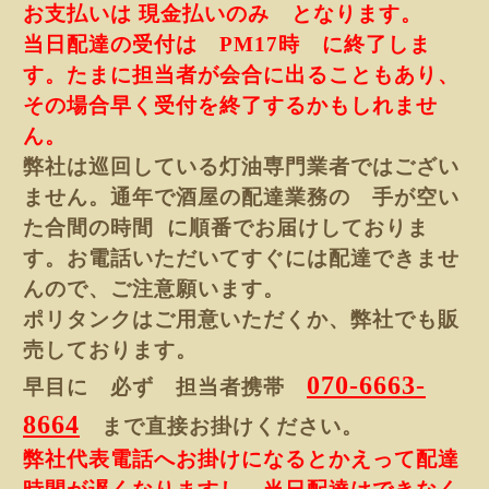
お支払いは
現金払いのみ となります。
当日配達の受付は PM1
7時 に
終了しま
す。たまに担当者が会合に出ることもあり、
その場合早く受付を終了するかもしれませ
ん。
弊社は巡回している灯油専門業者ではござい
ません。通年で酒屋の配達業務の 手が空い
た合間の時間 に順番でお届け
しておりま
す。お電話いただいてすぐには配達できませ
んので、ご注意願います。
ポリタンクはご用意いただくか、弊社でも
販
売しております。
070-6663-
早目に 必ず 担当者携帯
8664
まで直接お掛けください。
弊社代表電話へお掛けになるとかえって配達