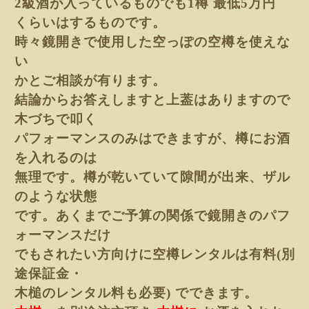
2級酒が入っているものでも1樽 最低5万円
くらい
はするものです。
時々鏡開きで使用した
空っぽの空樽を使えな
い
かとご相談が有ります。
結論からお答えしますと上葢はありますので
木づちで叩く
パフォーマンスのみはできますが、樽にお酒
を入れるのは
無理です。樽が乾いていて隙間が出来、ザル
のような状態
です。あくまでご予算の関係で鏡開きのパフ
ォーマンスだけ
でもされたい方向けに空樽レンタルは
有料(別
途保証金・
木槌のレンタル料も必要)
でできます。