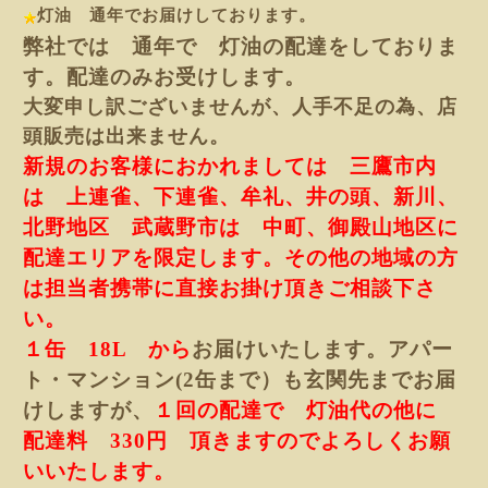
灯油 通年でお届けしております。
弊社では 通年で 灯油の配達をしておりま
す。配達のみお受けします。
大変申し訳ございませんが、人手不足の為、店
頭販売は出来ません。
新規のお客様におかれましては 三鷹市内
は 上連雀、下連雀、牟礼、井の頭、新川、
北野地区 武蔵野市は 中町、御殿山地区
に
配達エリアを限定します。その他の地域の方
は担当者携帯に直接お掛け頂きご相談下さ
い。
１缶 18L から
お届けいたします。アパー
ト・マンション(2缶まで）
も玄関先までお届
けしますが、
１回の配達で 灯油代の他に
配達料 330円 頂きますのでよろしくお願
いいたします。