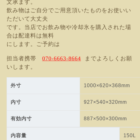
文承
ます。
飲み物は
ご自分でご用意頂いた
ものをお使いい
ただいて大丈夫
です。当店でお飲み物や冷却氷を購入された場
合は配達料は無料
にします。ご予約は
担当者携帯
070-6663-8664
までよろしくお願
いします。
外寸
1000×620×368mm
内寸
927×540×320mm
有効内寸
887×500×300mm
内容量
150L