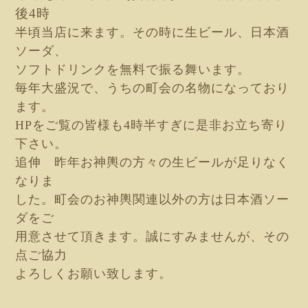
後4時
半頃当店に来ます。その時に生ビール、日本酒
ソーダ
、
ソフトドリンクを無料で振る舞います。
毎年大盛況
で、うちの町会の名物になっており
ます。
HPをご覧の皆様も4時半すぎに是非お立ち
寄り
下さい。
追伸 昨年お神輿の方々の生ビール
が足り
なく
なり
ま
した。町会のお神輿関連以外の方は日本酒ソー
ダをご
用意させて頂きます。
誠にすみませんが、その
点ご協力
よろ
しくお願い致し
ます。